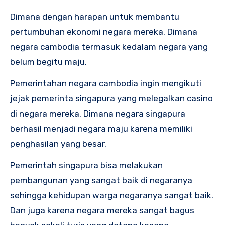
Dimana dengan harapan untuk membantu
pertumbuhan ekonomi negara mereka. Dimana
negara cambodia termasuk kedalam negara yang
belum begitu maju.
Pemerintahan negara cambodia ingin mengikuti
jejak pemerinta singapura yang melegalkan casino
di negara mereka. Dimana negara singapura
berhasil menjadi negara maju karena memiliki
penghasilan yang besar.
Pemerintah singapura bisa melakukan
pembangunan yang sangat baik di negaranya
sehingga kehidupan warga negaranya sangat baik.
Dan juga karena negara mereka sangat bagus