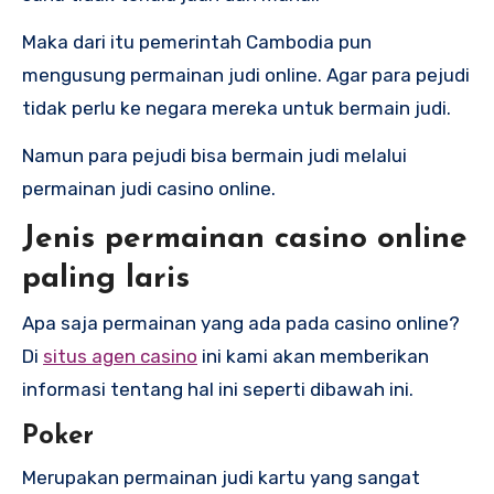
Maka dari itu pemerintah Cambodia pun
mengusung permainan judi online. Agar para pejudi
tidak perlu ke negara mereka untuk bermain judi.
Namun para pejudi bisa bermain judi melalui
permainan judi casino online.
Jenis permainan casino online
paling laris
Apa saja permainan yang ada pada casino online?
Di
situs agen casino
ini kami akan memberikan
informasi tentang hal ini seperti dibawah ini.
Poker
Merupakan permainan judi kartu yang sangat