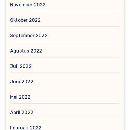
November 2022
Oktober 2022
September 2022
Agustus 2022
Juli 2022
Juni 2022
Mei 2022
April 2022
Februari 2022