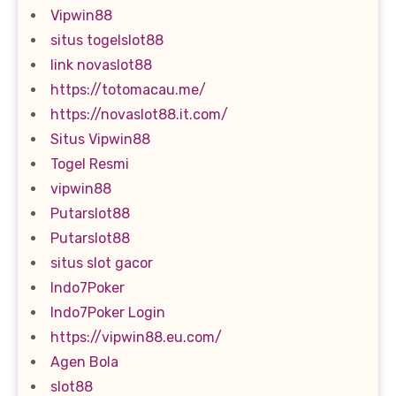
Vipwin88
situs togelslot88
link novaslot88
https://totomacau.me/
https://novaslot88.it.com/
Situs Vipwin88
Togel Resmi
vipwin88
Putarslot88
Putarslot88
situs slot gacor
Indo7Poker
Indo7Poker Login
https://vipwin88.eu.com/
Agen Bola
slot88