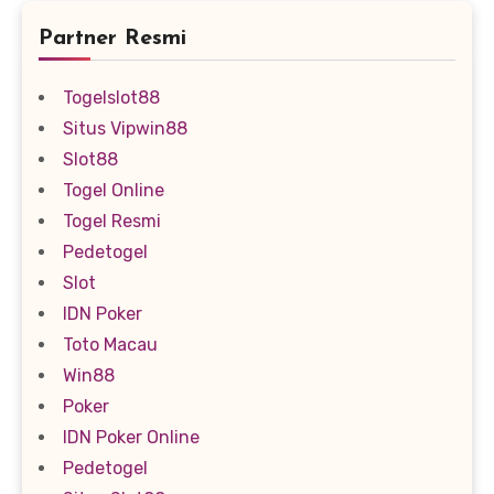
Partner Resmi
Togelslot88
Situs Vipwin88
Slot88
Togel Online
Togel Resmi
Pedetogel
Slot
IDN Poker
Toto Macau
Win88
Poker
IDN Poker Online
Pedetogel