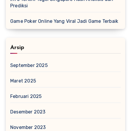
Prediksi
Game Poker Online Yang Viral Jadi Game Terbaik
Arsip
September 2025
Maret 2025
Februari 2025
Desember 2023
November 2023