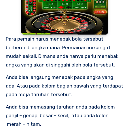
Para pemain harus menebak bola tersebut
berhenti di angka mana. Permainan ini sangat
mudah sekali. Dimana anda hanya perlu menebak
angka yang akan di singgahi oleh bola tersebut.
Anda bisa langsung menebak pada angka yang
ada. Atau pada kolom bagian bawah yang terdapat
pada meja taruhan tersebut.
Anda bisa memasang taruhan anda pada kolom
ganjil – genap, besar – kecil, atau pada kolon
merah – hitam.