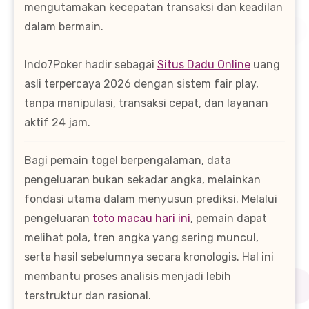
mengutamakan kecepatan transaksi dan keadilan
dalam bermain.
Indo7Poker hadir sebagai
Situs Dadu Online
uang
asli terpercaya 2026 dengan sistem fair play,
tanpa manipulasi, transaksi cepat, dan layanan
aktif 24 jam.
Bagi pemain togel berpengalaman, data
pengeluaran bukan sekadar angka, melainkan
fondasi utama dalam menyusun prediksi. Melalui
pengeluaran
toto macau hari ini
, pemain dapat
melihat pola, tren angka yang sering muncul,
serta hasil sebelumnya secara kronologis. Hal ini
membantu proses analisis menjadi lebih
terstruktur dan rasional.