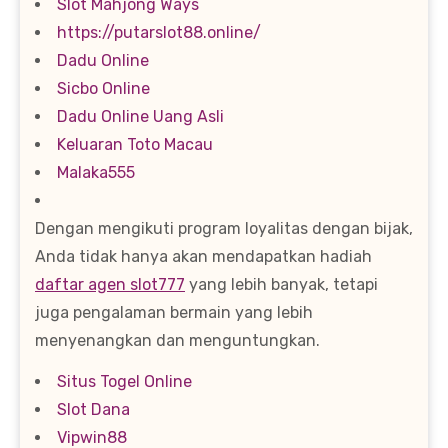
Slot Mahjong Ways
https://putarslot88.online/
Dadu Online
Sicbo Online
Dadu Online Uang Asli
Keluaran Toto Macau
Malaka555
Dengan mengikuti program loyalitas dengan bijak,
Anda tidak hanya akan mendapatkan hadiah
daftar agen slot777
yang lebih banyak, tetapi
juga pengalaman bermain yang lebih
menyenangkan dan menguntungkan.
Situs Togel Online
Slot Dana
Vipwin88