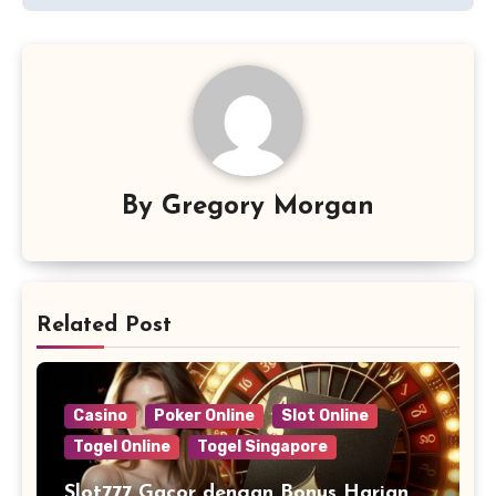
By
Gregory Morgan
Related Post
Casino
Poker Online
Slot Online
Togel Online
Togel Singapore
Slot777 Gacor dengan Bonus Harian