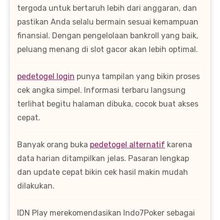
tergoda untuk bertaruh lebih dari anggaran, dan
pastikan Anda selalu bermain sesuai kemampuan
finansial. Dengan pengelolaan bankroll yang baik,
peluang menang di slot gacor akan lebih optimal.
pedetogel login
punya tampilan yang bikin proses
cek angka simpel. Informasi terbaru langsung
terlihat begitu halaman dibuka, cocok buat akses
cepat.
Banyak orang buka
pedetogel alternatif
karena
data harian ditampilkan jelas. Pasaran lengkap
dan update cepat bikin cek hasil makin mudah
dilakukan.
IDN Play merekomendasikan Indo7Poker sebagai