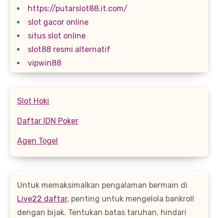
https://putarslot88.it.com/
slot gacor online
situs slot online
slot88 resmi alternatif
vipwin88
Slot Hoki
Daftar IDN Poker
Agen Togel
Untuk memaksimalkan pengalaman bermain di
Live22 daftar
, penting untuk mengelola bankroll
dengan bijak. Tentukan batas taruhan, hindari