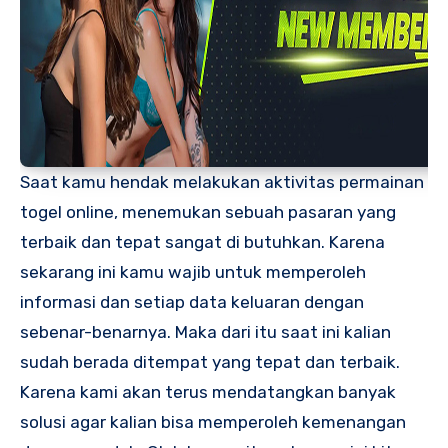
Saat kamu hendak melakukan aktivitas permainan
togel online, menemukan sebuah pasaran yang
terbaik dan tepat sangat di butuhkan. Karena
sekarang ini kamu wajib untuk memperoleh
informasi dan setiap data keluaran dengan
sebenar-benarnya. Maka dari itu saat ini kalian
sudah berada ditempat yang tepat dan terbaik.
Karena kami akan terus mendatangkan banyak
solusi agar kalian bisa memperoleh kemenangan