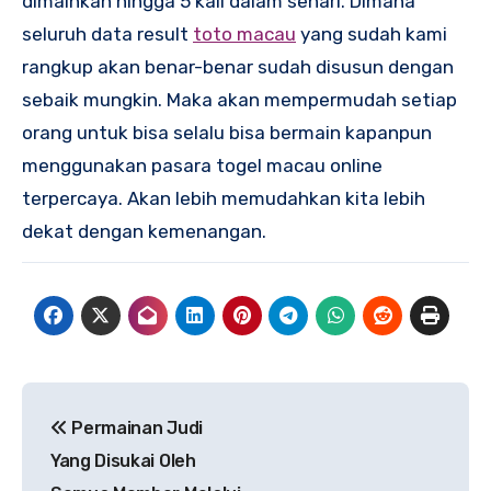
dimainkan hingga 5 kali dalam sehari. Dimana
seluruh data result
toto macau
yang sudah kami
rangkup akan benar-benar sudah disusun dengan
sebaik mungkin. Maka akan mempermudah setiap
orang untuk bisa selalu bisa bermain kapanpun
menggunakan pasara togel macau online
terpercaya. Akan lebih memudahkan kita lebih
dekat dengan kemenangan.
Navigasi
Permainan Judi
pos
Yang Disukai Oleh