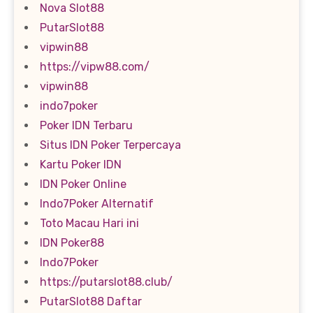
Nova Slot88
PutarSlot88
vipwin88
https://vipw88.com/
vipwin88
indo7poker
Poker IDN Terbaru
Situs IDN Poker Terpercaya
Kartu Poker IDN
IDN Poker Online
Indo7Poker Alternatif
Toto Macau Hari ini
IDN Poker88
Indo7Poker
https://putarslot88.club/
PutarSlot88 Daftar