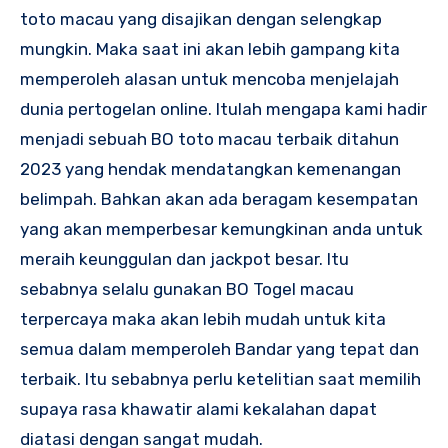
toto macau yang disajikan dengan selengkap
mungkin. Maka saat ini akan lebih gampang kita
memperoleh alasan untuk mencoba menjelajah
dunia pertogelan online. Itulah mengapa kami hadir
menjadi sebuah BO toto macau terbaik ditahun
2023 yang hendak mendatangkan kemenangan
belimpah. Bahkan akan ada beragam kesempatan
yang akan memperbesar kemungkinan anda untuk
meraih keunggulan dan jackpot besar. Itu
sebabnya selalu gunakan BO Togel macau
terpercaya maka akan lebih mudah untuk kita
semua dalam memperoleh Bandar yang tepat dan
terbaik. Itu sebabnya perlu ketelitian saat memilih
supaya rasa khawatir alami kekalahan dapat
diatasi dengan sangat mudah.