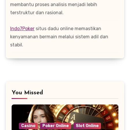
membantu proses analisis menjadi lebih
terstruktur dan rasional.
Indo7Poker
situs dadu online memastikan
kenyamanan bermain melalui sistem adil dan
stabil.
You Missed
Casino
Poker Online
Slot Online