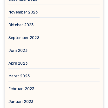
November 2023
Oktober 2023
September 2023
Juni 2023
April 2023
Maret 2023
Februari 2023
Januari 2023