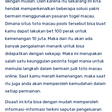
dengan mudah. Oleh karena itu sekarang ini kita
hendak memperkenalkan beberapa solusi yakni
bermain menggunakan pasaran togel macau.
Dimana situs toto macau pools tersebut bisa buat
kamu dapat lakukan bet 100 perak untuk
kemenangan 10 juta. Maka dari itu akan ada
banyak pengalaman menarik untuk bisa
didapatkan dengan sekejap. Maka ini merupakan
salah satu keunggulan pecinta togel mania untuk
memulai langkah dalam bermain judi toto macau
online. Saat kamu meraih kemenangan, maka saat
itu juga anda akan memperoleh kemudahan dalam
setiap permainan.
Disaat ini kita bisa dengan mudah memperoleh
informasi-informasi terkini seputar pengeluaran