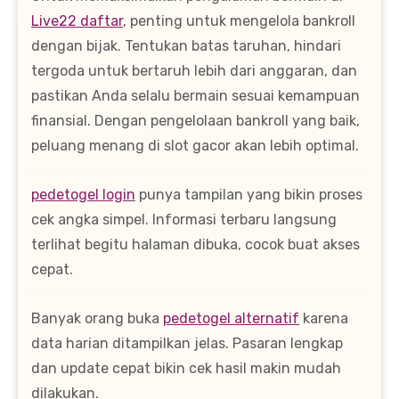
Live22 daftar
, penting untuk mengelola bankroll
dengan bijak. Tentukan batas taruhan, hindari
tergoda untuk bertaruh lebih dari anggaran, dan
pastikan Anda selalu bermain sesuai kemampuan
finansial. Dengan pengelolaan bankroll yang baik,
peluang menang di slot gacor akan lebih optimal.
pedetogel login
punya tampilan yang bikin proses
cek angka simpel. Informasi terbaru langsung
terlihat begitu halaman dibuka, cocok buat akses
cepat.
Banyak orang buka
pedetogel alternatif
karena
data harian ditampilkan jelas. Pasaran lengkap
dan update cepat bikin cek hasil makin mudah
dilakukan.