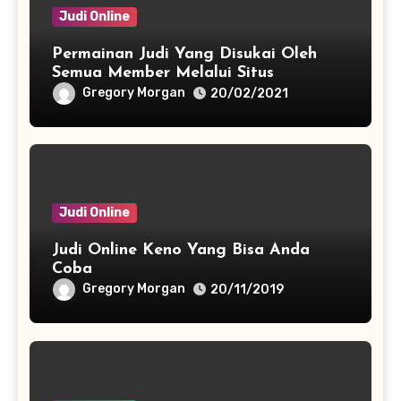
Judi Online
Permainan Judi Yang Disukai Oleh
Semua Member Melalui Situs
Spadegaming
Gregory Morgan
20/02/2021
Judi Online
Judi Online Keno Yang Bisa Anda
Coba
Gregory Morgan
20/11/2019