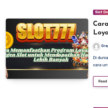
Slot On
Car
Loya
Men
Gre
Ban
Di dunia permainan slot online, para pemain selalu mencari
cara u
Read