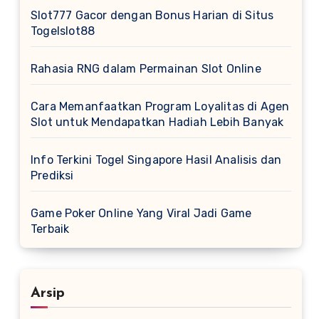
Slot777 Gacor dengan Bonus Harian di Situs
Togelslot88
Rahasia RNG dalam Permainan Slot Online
Cara Memanfaatkan Program Loyalitas di Agen
Slot untuk Mendapatkan Hadiah Lebih Banyak
Info Terkini Togel Singapore Hasil Analisis dan
Prediksi
Game Poker Online Yang Viral Jadi Game
Terbaik
Arsip