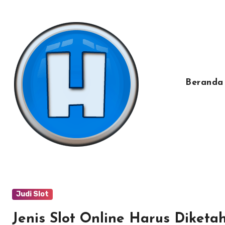
Lewati
ke
konten
Beranda
Judi Slot
Jenis Slot Online Harus Diketa