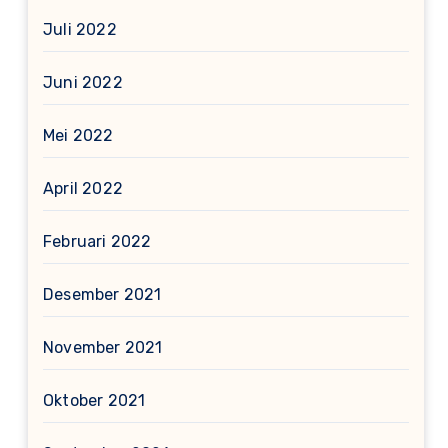
Juli 2022
Juni 2022
Mei 2022
April 2022
Februari 2022
Desember 2021
November 2021
Oktober 2021