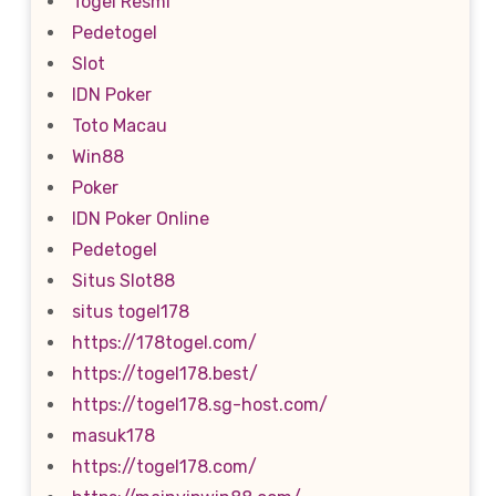
Togel Resmi
Pedetogel
Slot
IDN Poker
Toto Macau
Win88
Poker
IDN Poker Online
Pedetogel
Situs Slot88
situs togel178
https://178togel.com/
https://togel178.best/
https://togel178.sg-host.com/
masuk178
https://togel178.com/