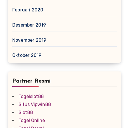
Februari 2020
Desember 2019
November 2019
Oktober 2019
Partner Resmi
Togelslot88
Situs Vipwin88
Slot88
Togel Online