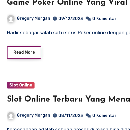
Game Poker Online Yang Viral 
Gregory Morgan
09/12/2023
0
Komentar
Hadir sebagai salah satu situs Poker online dengan
Read More
Slot Online
Slot Online Terbaru Yang Me
Gregory Morgan
08/11/2023
0
Komentar
Kemenangan adalah sebuah proses di mana bisa didap