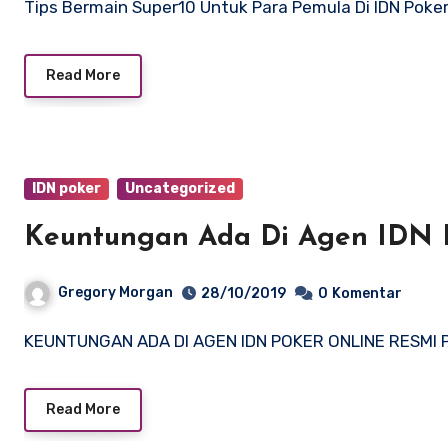
Tips Bermain Super10 Untuk Para Pemula Di IDN Poke
Read More
IDN poker
Uncategorized
Keuntungan Ada Di Agen IDN P
Gregory Morgan
28/10/2019
0
Komentar
KEUNTUNGAN ADA DI AGEN IDN POKER ONLINE RESMI P
Read More