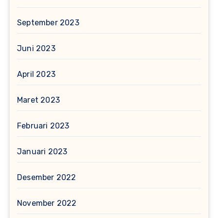
September 2023
Juni 2023
April 2023
Maret 2023
Februari 2023
Januari 2023
Desember 2022
November 2022