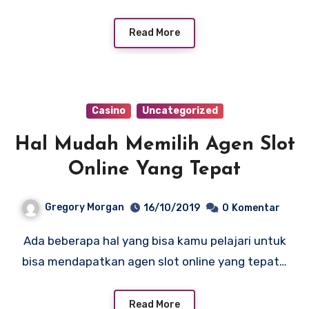
Read More
Casino
Uncategorized
Hal Mudah Memilih Agen Slot
Online Yang Tepat
Gregory Morgan
16/10/2019
0
Komentar
Ada beberapa hal yang bisa kamu pelajari untuk
bisa mendapatkan agen slot online yang tepat…
Read More