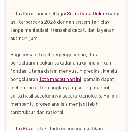
Indo7Poker hadir sebagai
Situs Dadu Online
uang
asli terpercaya 2026 dengan sistem fair play,
tanpa manipulasi, transaksi cepat, dan layanan
aktif 24 jam.
Bagi pemain togel berpengalaman, data
pengeluaran bukan sekadar angka, melainkan
fondasi utama dalam menyusun prediksi. Melalui
pengeluaran
toto macau hari ini
, pemain dapat
melihat pola, tren angka yang sering muncul,
serta hasil sebelumnya secara kronologis. Hal ini
membantu proses analisis menjadi lebih
terstruktur dan rasional.
Indo7Poker
situs dadu online memastikan