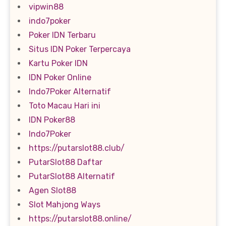
vipwin88
indo7poker
Poker IDN Terbaru
Situs IDN Poker Terpercaya
Kartu Poker IDN
IDN Poker Online
Indo7Poker Alternatif
Toto Macau Hari ini
IDN Poker88
Indo7Poker
https://putarslot88.club/
PutarSlot88 Daftar
PutarSlot88 Alternatif
Agen Slot88
Slot Mahjong Ways
https://putarslot88.online/