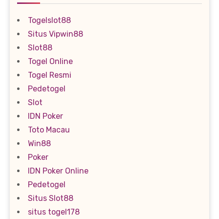
Togelslot88
Situs Vipwin88
Slot88
Togel Online
Togel Resmi
Pedetogel
Slot
IDN Poker
Toto Macau
Win88
Poker
IDN Poker Online
Pedetogel
Situs Slot88
situs togel178