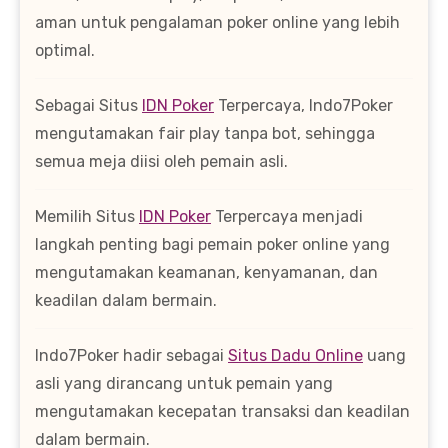
aman untuk pengalaman poker online yang lebih
optimal.
Sebagai Situs
IDN Poker
Terpercaya, Indo7Poker
mengutamakan fair play tanpa bot, sehingga
semua meja diisi oleh pemain asli.
Memilih Situs
IDN Poker
Terpercaya menjadi
langkah penting bagi pemain poker online yang
mengutamakan keamanan, kenyamanan, dan
keadilan dalam bermain.
Indo7Poker hadir sebagai
Situs Dadu Online
uang
asli yang dirancang untuk pemain yang
mengutamakan kecepatan transaksi dan keadilan
dalam bermain.