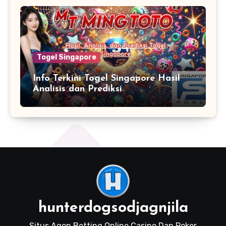
Togel Singapore
Info Terkini Togel Singapore Hasil
Analisis dan Prediksi
hunterdogsodjagnjila
Situs Agen Betting Online Casino Dan Poker