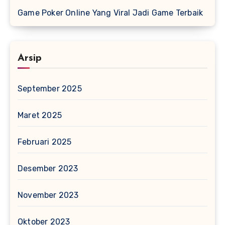
Game Poker Online Yang Viral Jadi Game Terbaik
Arsip
September 2025
Maret 2025
Februari 2025
Desember 2023
November 2023
Oktober 2023