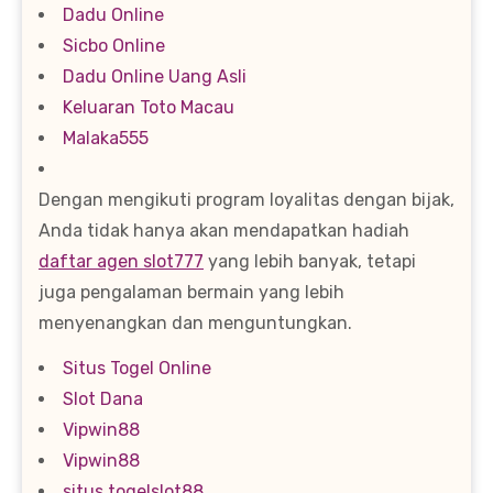
Dadu Online
Sicbo Online
Dadu Online Uang Asli
Keluaran Toto Macau
Malaka555
Dengan mengikuti program loyalitas dengan bijak,
Anda tidak hanya akan mendapatkan hadiah
daftar agen slot777
yang lebih banyak, tetapi
juga pengalaman bermain yang lebih
menyenangkan dan menguntungkan.
Situs Togel Online
Slot Dana
Vipwin88
Vipwin88
situs togelslot88