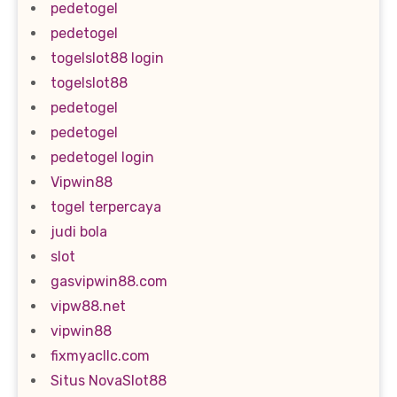
pedetogel
pedetogel
togelslot88 login
togelslot88
pedetogel
pedetogel
pedetogel login
Vipwin88
togel terpercaya
judi bola
slot
gasvipwin88.com
vipw88.net
vipwin88
fixmyacllc.com
Situs NovaSlot88