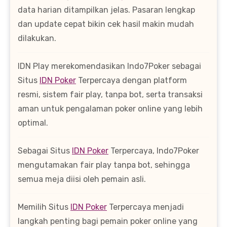
data harian ditampilkan jelas. Pasaran lengkap
dan update cepat bikin cek hasil makin mudah
dilakukan.
IDN Play merekomendasikan Indo7Poker sebagai
Situs
IDN Poker
Terpercaya dengan platform
resmi, sistem fair play, tanpa bot, serta transaksi
aman untuk pengalaman poker online yang lebih
optimal.
Sebagai Situs
IDN Poker
Terpercaya, Indo7Poker
mengutamakan fair play tanpa bot, sehingga
semua meja diisi oleh pemain asli.
Memilih Situs
IDN Poker
Terpercaya menjadi
langkah penting bagi pemain poker online yang