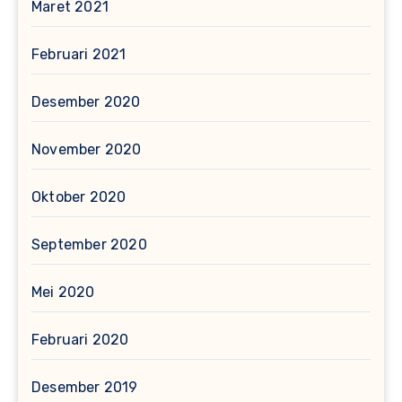
Maret 2021
Februari 2021
Desember 2020
November 2020
Oktober 2020
September 2020
Mei 2020
Februari 2020
Desember 2019