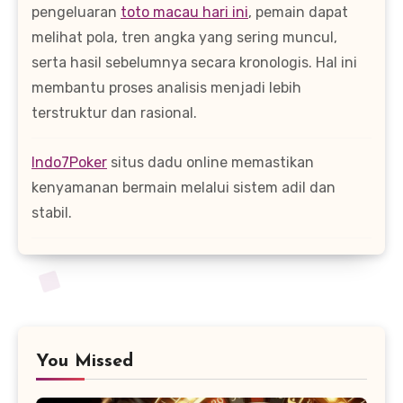
pengeluaran
toto macau hari ini
, pemain dapat
melihat pola, tren angka yang sering muncul,
serta hasil sebelumnya secara kronologis. Hal ini
membantu proses analisis menjadi lebih
terstruktur dan rasional.
Indo7Poker
situs dadu online memastikan
kenyamanan bermain melalui sistem adil dan
stabil.
You Missed