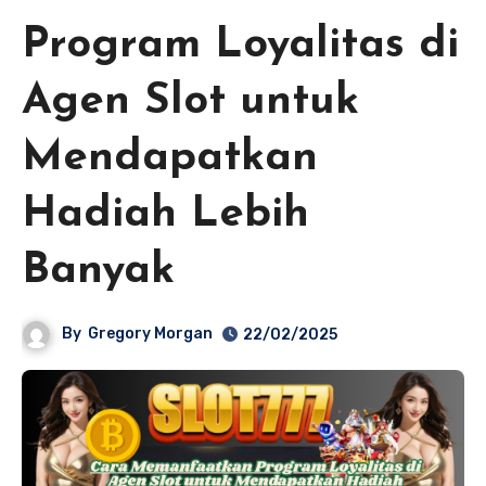
Program Loyalitas di
Agen Slot untuk
Mendapatkan
Hadiah Lebih
Banyak
By
Gregory Morgan
22/02/2025