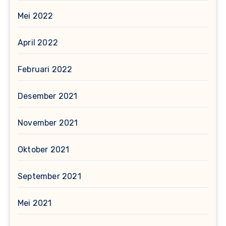
Mei 2022
April 2022
Februari 2022
Desember 2021
November 2021
Oktober 2021
September 2021
Mei 2021