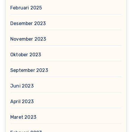
Februari 2025
Desember 2023
November 2023
Oktober 2023
September 2023
Juni 2023
April 2023
Maret 2023