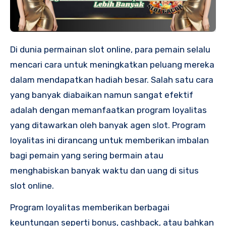
Di dunia permainan slot online, para pemain selalu
mencari cara untuk meningkatkan peluang mereka
dalam mendapatkan hadiah besar. Salah satu cara
yang banyak diabaikan namun sangat efektif
adalah dengan memanfaatkan program loyalitas
yang ditawarkan oleh banyak agen slot. Program
loyalitas ini dirancang untuk memberikan imbalan
bagi pemain yang sering bermain atau
menghabiskan banyak waktu dan uang di situs
slot online.
Program loyalitas memberikan berbagai
keuntungan seperti bonus, cashback, atau bahkan