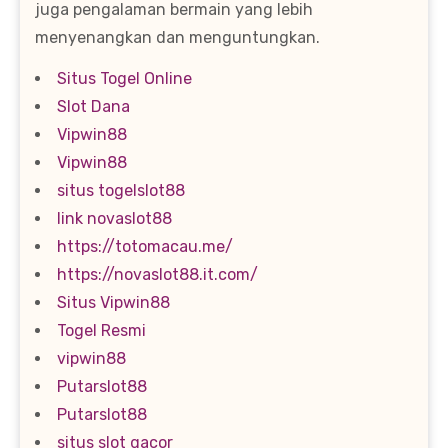
juga pengalaman bermain yang lebih
menyenangkan dan menguntungkan.
Situs Togel Online
Slot Dana
Vipwin88
Vipwin88
situs togelslot88
link novaslot88
https://totomacau.me/
https://novaslot88.it.com/
Situs Vipwin88
Togel Resmi
vipwin88
Putarslot88
Putarslot88
situs slot gacor