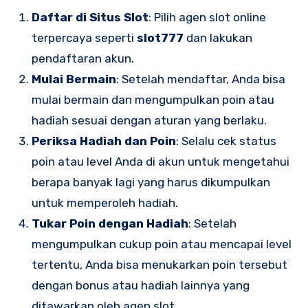
Daftar di Situs Slot
: Pilih agen slot online
terpercaya seperti
slot777
dan lakukan
pendaftaran akun.
Mulai Bermain
: Setelah mendaftar, Anda bisa
mulai bermain dan mengumpulkan poin atau
hadiah sesuai dengan aturan yang berlaku.
Periksa Hadiah dan Poin
: Selalu cek status
poin atau level Anda di akun untuk mengetahui
berapa banyak lagi yang harus dikumpulkan
untuk memperoleh hadiah.
Tukar Poin dengan Hadiah
: Setelah
mengumpulkan cukup poin atau mencapai level
tertentu, Anda bisa menukarkan poin tersebut
dengan bonus atau hadiah lainnya yang
ditawarkan oleh agen slot.