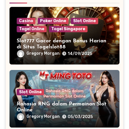
Casino
Poker Online
Slot Online
Togel Online
Togel Singapore
Slot777 Gacor dengan Bonus Harian
di Situs Togelslot88
Gregory Morgan
14/09/2025
Slot Online
Rahasia RNG dalam Permainan Slot
Online
Gregory Morgan
05/03/2025