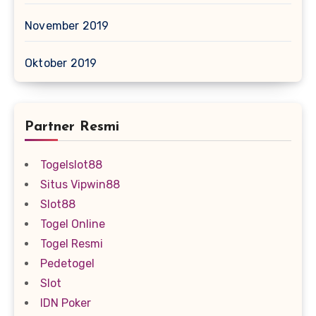
November 2019
Oktober 2019
Partner Resmi
Togelslot88
Situs Vipwin88
Slot88
Togel Online
Togel Resmi
Pedetogel
Slot
IDN Poker