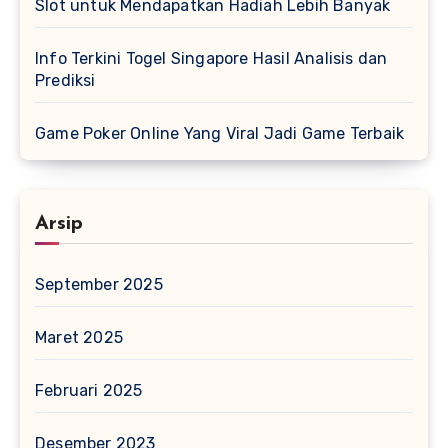
Slot untuk Mendapatkan Hadiah Lebih Banyak
Info Terkini Togel Singapore Hasil Analisis dan
Prediksi
Game Poker Online Yang Viral Jadi Game Terbaik
Arsip
September 2025
Maret 2025
Februari 2025
Desember 2023