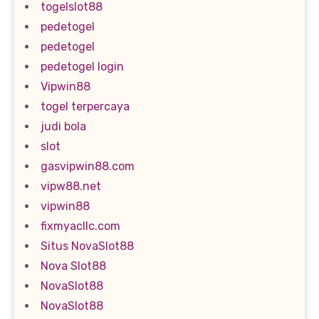
togelslot88
pedetogel
pedetogel
pedetogel login
Vipwin88
togel terpercaya
judi bola
slot
gasvipwin88.com
vipw88.net
vipwin88
fixmyacllc.com
Situs NovaSlot88
Nova Slot88
NovaSlot88
NovaSlot88