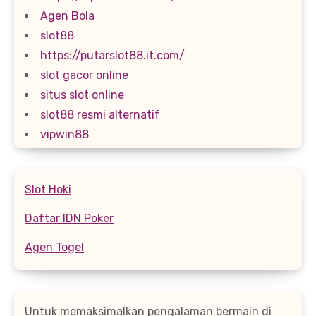
Agen Bola
slot88
https://putarslot88.it.com/
slot gacor online
situs slot online
slot88 resmi alternatif
vipwin88
Slot Hoki
Daftar IDN Poker
Agen Togel
Untuk memaksimalkan pengalaman bermain di