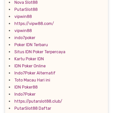
Nova Slot88
PutarSlot88
vipwin88
https://vipw88.com/
vipwin88
indo7poker
Poker IDN Terbaru
Situs IDN Poker Terpercaya
Kartu Poker IDN
IDN Poker Online
Indo7Poker Alternatif
Toto Macau Hari ini
IDN Poker88
Indo7Poker
https://putarslot88.club/
PutarSlot88 Daftar