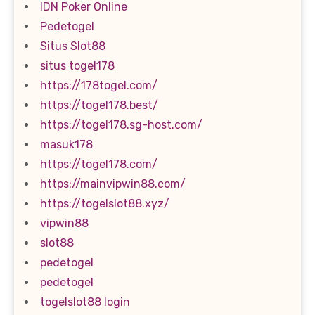
IDN Poker Online
Pedetogel
Situs Slot88
situs togel178
https://178togel.com/
https://togel178.best/
https://togel178.sg-host.com/
masuk178
https://togel178.com/
https://mainvipwin88.com/
https://togelslot88.xyz/
vipwin88
slot88
pedetogel
pedetogel
togelslot88 login