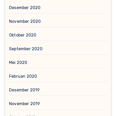
Desember 2020
November 2020
Oktober 2020
September 2020
Mei 2020
Februari 2020
Desember 2019
November 2019