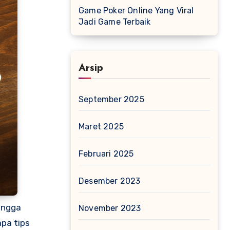
Game Poker Online Yang Viral
Jadi Game Terbaik
Arsip
September 2025
Maret 2025
Februari 2025
Desember 2023
ingga
November 2023
pa tips