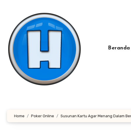
Lewati
ke
konten
Beranda
Home
Poker Online
Susunan Kartu Agar Menang Dalam Ber