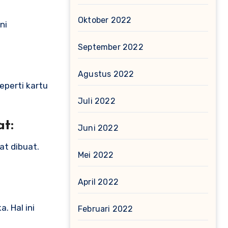
Oktober 2022
ni
September 2022
:
Agustus 2022
perti kartu
Juli 2022
at
:
Juni 2022
at dibuat.
Mei 2022
April 2022
. Hal ini
Februari 2022