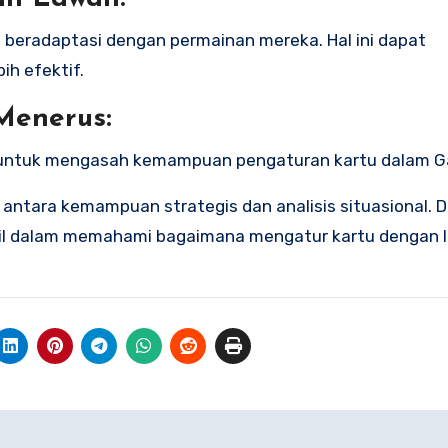
n beradaptasi dengan permainan mereka. Hal ini dapat
h efektif.
 Menerus
:
an untuk mengasah kemampuan pengaturan kartu dalam G
antara kemampuan strategis dan analisis situasional. 
il dalam memahami bagaimana mengatur kartu dengan le