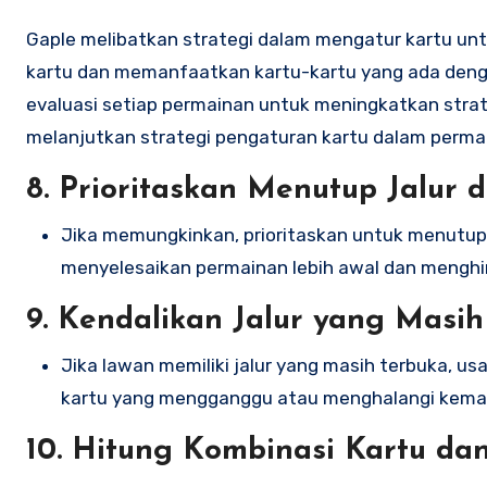
Gaple melibatkan strategi dalam mengatur kartu un
kartu dan memanfaatkan kartu-kartu yang ada denga
evaluasi setiap permainan untuk meningkatkan strate
melanjutkan strategi pengaturan kartu dalam perma
8.
Prioritaskan Menutup Jalur
Jika memungkinkan, prioritaskan untuk menutup 
menyelesaikan permainan lebih awal dan menghind
9.
Kendalikan Jalur yang Masih
Jika lawan memiliki jalur yang masih terbuka, 
kartu yang mengganggu atau menghalangi kemam
10.
Hitung Kombinasi Kartu dan