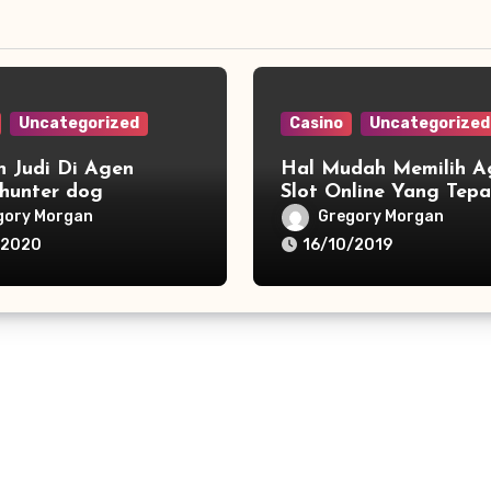
Uncategorized
Casino
Uncategorized
n Judi Di Agen
Hal Mudah Memilih A
 hunter dog
Slot Online Yang Tepa
gory Morgan
Gregory Morgan
/2020
16/10/2019