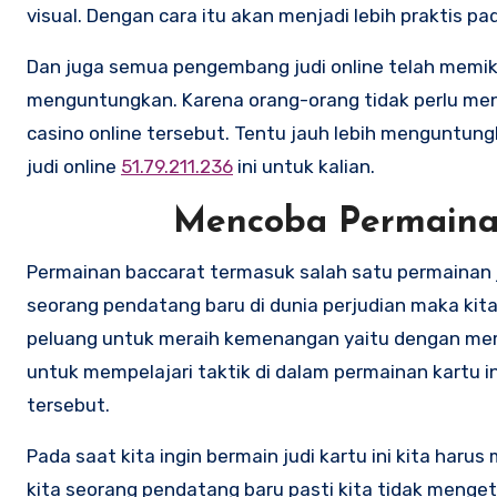
visual. Dengan cara itu akan menjadi lebih praktis pa
Dan juga semua pengembang judi online telah memiki
menguntungkan. Karena orang-orang tidak perlu meng
casino online tersebut. Tentu jauh lebih menguntung
judi online
51.79.211.236
ini untuk kalian.
Mencoba Permaina
Permainan baccarat termasuk salah satu permainan j
seorang pendatang baru di dunia perjudian maka kita 
peluang untuk meraih kemenangan yaitu dengan memili
untuk mempelajari taktik di dalam permainan kartu i
tersebut.
Pada saat kita ingin bermain judi kartu ini kita haru
kita seorang pendatang baru pasti kita tidak meng