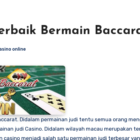
Terbaik Bermain Baccar
asino online
i baccarat. Didalam permainan judi tentu semua orang me
inan judi Casino. Didalam wilayah macau merupakan t
 casino menjadi salah satu permainan judi terbesar yan