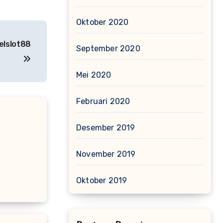
Oktober 2020
elslot88
September 2020
Mei 2020
Februari 2020
Desember 2019
November 2019
Oktober 2019