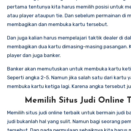
pertama tentunya kita harus memilih posisi untuk me
atau player ataupun tie. Dan sebelum permainan di 
membagikan dan membuka kartu tersebut.
Dan juga kalian harus mempelajari taktik dealer di 
membagikan dua kartu dimasing-masing pasangan. K
player dan juga banker.
Banker akan memutuskan untuk membuka kartu ketiga 
Seperti angka 2-5. Namun jika salah satu dari kartu 
membuka kartu ketiga lagi. Karena angka tersebut j
Memilih Situs Judi Online 
Memilih situs judi online terbaik untuk bermain judi 
judi bukanlah hal yang sulit. Namun bagi seorang p
tersebut. Dan pada permulaan sebaiknya kita harus 