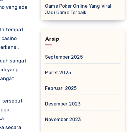
Game Poker Online Yang Viral
ino yang ada
Jadi Game Terbaik
rta tempat
 casino
Arsip
erkenal.
September 2025
udah sangat
udi yang
Maret 2025
sangat
Februari 2025
l tersebut
Desember 2023
ngga
sa
November 2023
ya secara