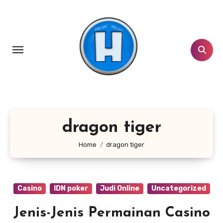
Lewati
ke
konten
dragon tiger
Home
dragon tiger
Casino
IDN poker
Judi Online
Uncategorized
Jenis-Jenis Permainan Casino