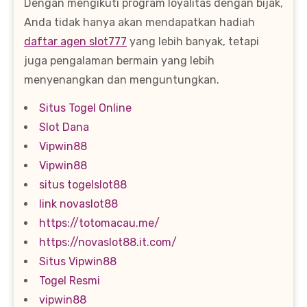
Dengan mengikuti program loyalitas dengan bijak,
Anda tidak hanya akan mendapatkan hadiah
daftar agen slot777
yang lebih banyak, tetapi
juga pengalaman bermain yang lebih
menyenangkan dan menguntungkan.
Situs Togel Online
Slot Dana
Vipwin88
Vipwin88
situs togelslot88
link novaslot88
https://totomacau.me/
https://novaslot88.it.com/
Situs Vipwin88
Togel Resmi
vipwin88