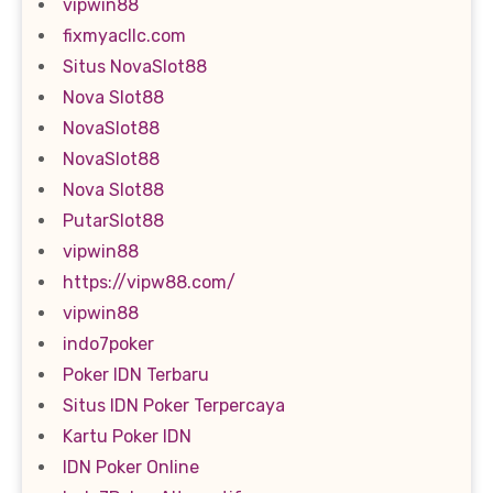
vipwin88
fixmyacllc.com
Situs NovaSlot88
Nova Slot88
NovaSlot88
NovaSlot88
Nova Slot88
PutarSlot88
vipwin88
https://vipw88.com/
vipwin88
indo7poker
Poker IDN Terbaru
Situs IDN Poker Terpercaya
Kartu Poker IDN
IDN Poker Online