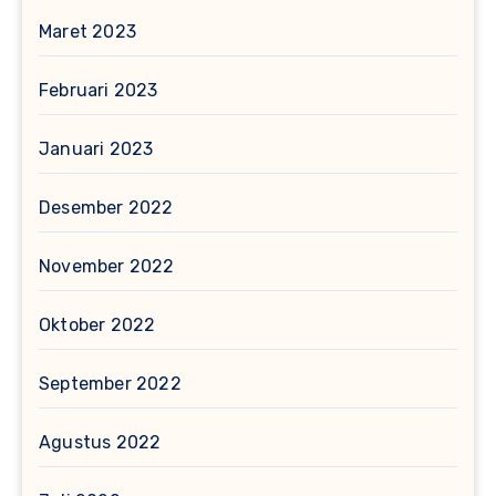
Maret 2023
Februari 2023
Januari 2023
Desember 2022
November 2022
Oktober 2022
September 2022
Agustus 2022