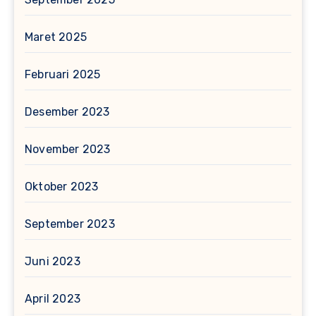
Maret 2025
Februari 2025
Desember 2023
November 2023
Oktober 2023
September 2023
Juni 2023
April 2023