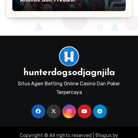
Analisis dan Prediksi
hunterdogsodjagnjila
Situs Agen Betting Online Casino Dan Poker
Terpercaya
Copyright © All rights reserved
|
Blogus
by