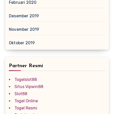
Februari 2020
Desember 2019
November 2019
Oktober 2019
Partner Resmi
Togelslot88
Situs Vipwin88
Slot88
Togel Online
Togel Resmi