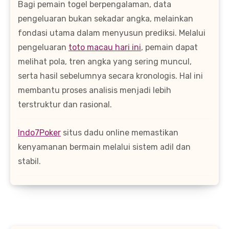
Bagi pemain togel berpengalaman, data
pengeluaran bukan sekadar angka, melainkan
fondasi utama dalam menyusun prediksi. Melalui
pengeluaran
toto macau hari ini
, pemain dapat
melihat pola, tren angka yang sering muncul,
serta hasil sebelumnya secara kronologis. Hal ini
membantu proses analisis menjadi lebih
terstruktur dan rasional.
Indo7Poker
situs dadu online memastikan
kenyamanan bermain melalui sistem adil dan
stabil.