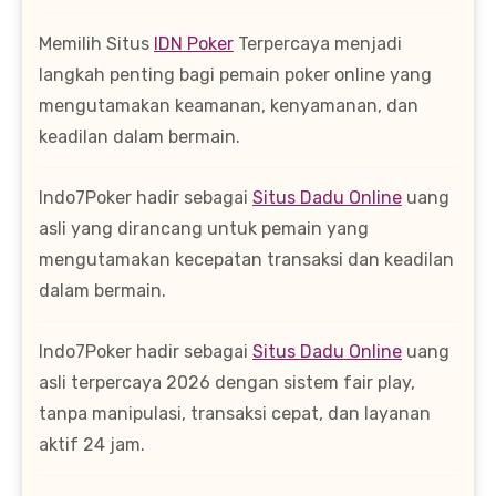
Memilih Situs
IDN Poker
Terpercaya menjadi
langkah penting bagi pemain poker online yang
mengutamakan keamanan, kenyamanan, dan
keadilan dalam bermain.
Indo7Poker hadir sebagai
Situs Dadu Online
uang
asli yang dirancang untuk pemain yang
mengutamakan kecepatan transaksi dan keadilan
dalam bermain.
Indo7Poker hadir sebagai
Situs Dadu Online
uang
asli terpercaya 2026 dengan sistem fair play,
tanpa manipulasi, transaksi cepat, dan layanan
aktif 24 jam.