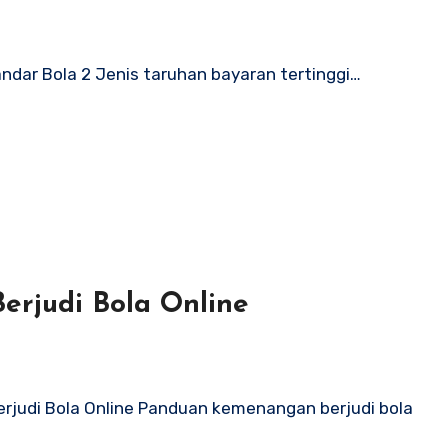
andar Bola 2 Jenis taruhan bayaran tertinggi…
rjudi Bola Online