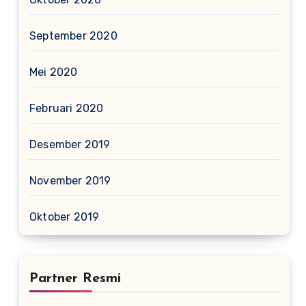
September 2020
Mei 2020
Februari 2020
Desember 2019
November 2019
Oktober 2019
Partner Resmi