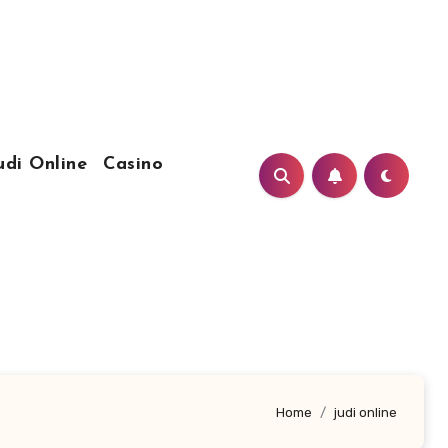
udi Online
Casino
Home
judi online