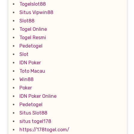
Togelslot88
Situs Vipwin88
Slot88
Togel Online
Togel Resmi
Pedetogel
Slot
IDN Poker
Toto Macau
Win88
Poker
IDN Poker Online
Pedetogel
Situs Slot88
situs togel178
https://178togel.com/