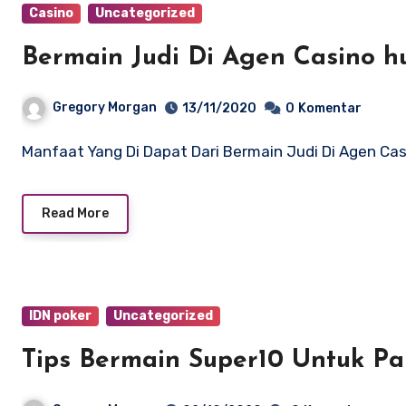
Casino
Uncategorized
Bermain Judi Di Agen Casino h
Gregory Morgan
13/11/2020
0
Komentar
Manfaat Yang Di Dapat Dari Bermain Judi Di Agen Cas
Read More
IDN poker
Uncategorized
Tips Bermain Super10 Untuk P