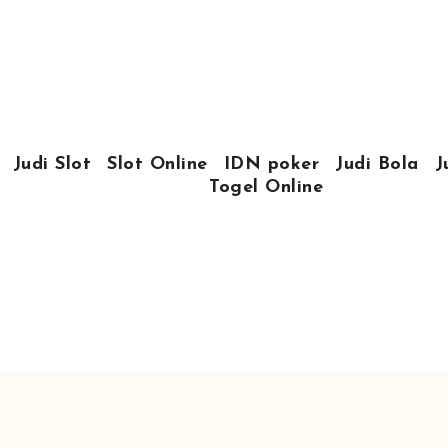
Judi Slot
Slot Online
IDN poker
Judi Bola
J
Togel Online