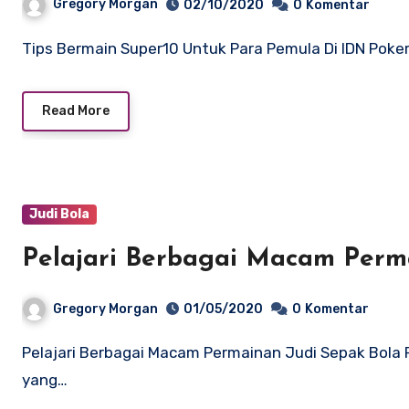
Gregory Morgan
02/10/2020
0
Komentar
Tips Bermain Super10 Untuk Para Pemula Di IDN Poke
Read More
Judi Bola
Pelajari Berbagai Macam Perm
Gregory Morgan
01/05/2020
0
Komentar
Pelajari Berbagai Macam Permainan Judi Sepak Bola Permainan judi bola adalah salah satu permainan
yang…