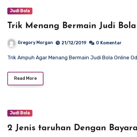
Judi Bola
Trik Menang Bermain Judi Bol
Gregory Morgan
21/12/2019
0
Komentar
Trik Ampuh Agar Menang Bermain Judi Bola Online O
Read More
Judi Bola
2 Jenis taruhan Dengan Bayara