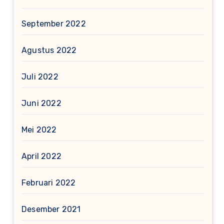
September 2022
Agustus 2022
Juli 2022
Juni 2022
Mei 2022
April 2022
Februari 2022
Desember 2021