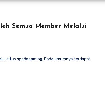
Oleh Semua Member Melalui