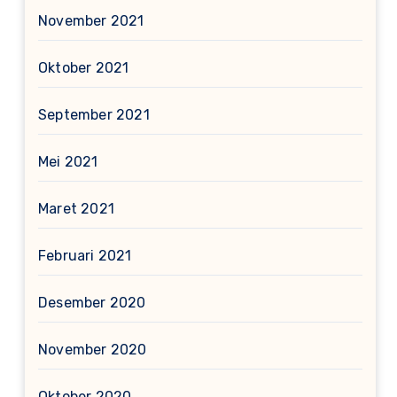
November 2021
Oktober 2021
September 2021
Mei 2021
Maret 2021
Februari 2021
Desember 2020
November 2020
Oktober 2020