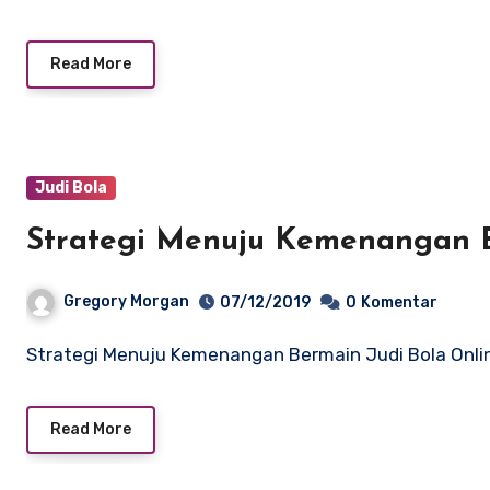
Read More
Judi Bola
Strategi Menuju Kemenangan B
Gregory Morgan
07/12/2019
0
Komentar
Strategi Menuju Kemenangan Bermain Judi Bola Onlin
Read More