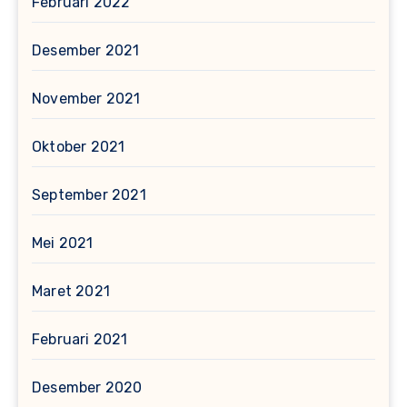
Februari 2022
Desember 2021
November 2021
Oktober 2021
September 2021
Mei 2021
Maret 2021
Februari 2021
Desember 2020