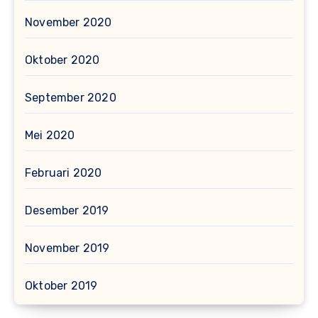
November 2020
Oktober 2020
September 2020
Mei 2020
Februari 2020
Desember 2019
November 2019
Oktober 2019