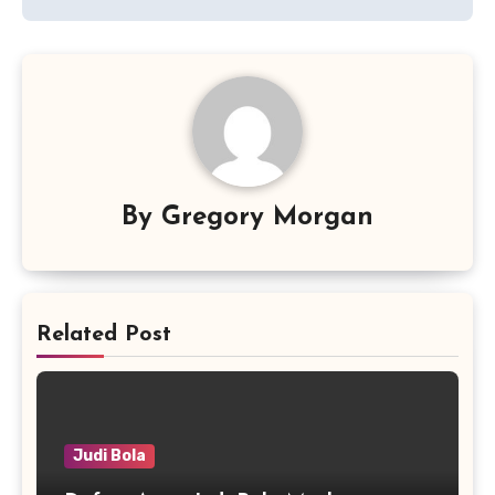
By
Gregory Morgan
Related Post
Judi Bola