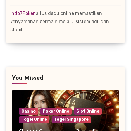
Indo7Poker
situs dadu online memastikan
kenyamanan bermain melalui sistem adil dan
stabil.
You Missed
Casino
Poker Online
Slot Online
Togel Online
Togel Singapore