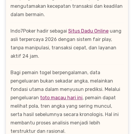
mengutamakan kecepatan transaksi dan keadilan
dalam bermain.
Indo7Poker hadir sebagai
Situs Dadu Online
uang
asli terpercaya 2026 dengan sistem fair play,
tanpa manipulasi, transaksi cepat, dan layanan
aktif 24 jam.
Bagi pemain togel berpengalaman, data
pengeluaran bukan sekadar angka, melainkan
fondasi utama dalam menyusun prediksi. Melalui
pengeluaran
toto macau hari ini
, pemain dapat
melihat pola, tren angka yang sering muncul,
serta hasil sebelumnya secara kronologis. Hal ini
membantu proses analisis menjadi lebih
terstruktur dan rasional.