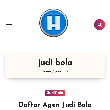
Lewati
ke
konten
judi bola
Home
judi bola
Judi Bola
Daftar Agen Judi Bola