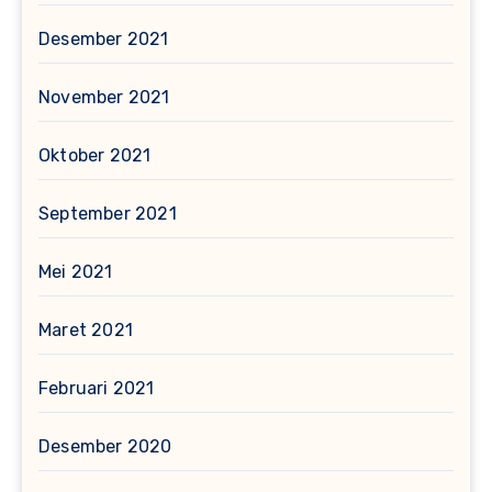
Desember 2021
November 2021
Oktober 2021
September 2021
Mei 2021
Maret 2021
Februari 2021
Desember 2020