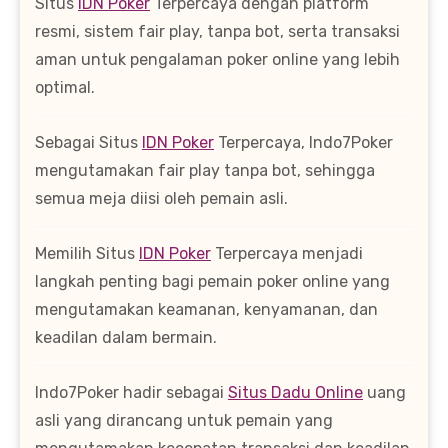
Situs
IDN Poker
Terpercaya dengan platform
resmi, sistem fair play, tanpa bot, serta transaksi
aman untuk pengalaman poker online yang lebih
optimal.
Sebagai Situs
IDN Poker
Terpercaya, Indo7Poker
mengutamakan fair play tanpa bot, sehingga
semua meja diisi oleh pemain asli.
Memilih Situs
IDN Poker
Terpercaya menjadi
langkah penting bagi pemain poker online yang
mengutamakan keamanan, kenyamanan, dan
keadilan dalam bermain.
Indo7Poker hadir sebagai
Situs Dadu Online
uang
asli yang dirancang untuk pemain yang