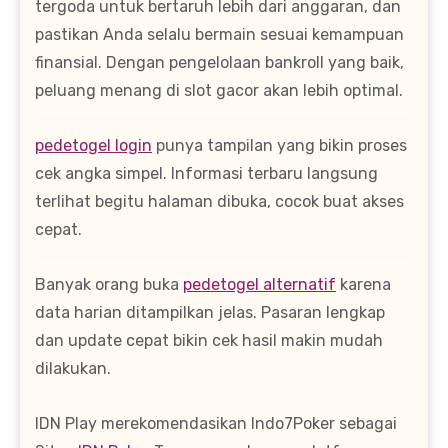
tergoda untuk bertaruh lebih dari anggaran, dan
pastikan Anda selalu bermain sesuai kemampuan
finansial. Dengan pengelolaan bankroll yang baik,
peluang menang di slot gacor akan lebih optimal.
pedetogel login
punya tampilan yang bikin proses
cek angka simpel. Informasi terbaru langsung
terlihat begitu halaman dibuka, cocok buat akses
cepat.
Banyak orang buka
pedetogel alternatif
karena
data harian ditampilkan jelas. Pasaran lengkap
dan update cepat bikin cek hasil makin mudah
dilakukan.
IDN Play merekomendasikan Indo7Poker sebagai