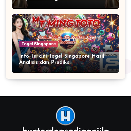
Mendapatkan Hadiah Lebih Banyak
Togel Singapore
Info Terkini Togel Singapore Hasil
Analisis dan Prediksi