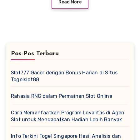
Read More
Pos-Pos Terbaru
Slot777 Gacor dengan Bonus Harian di Situs
Togelslot88
Rahasia RNG dalam Permainan Slot Online
Cara Memanfaatkan Program Loyalitas di Agen
Slot untuk Mendapatkan Hadiah Lebih Banyak
Info Terkini Togel Singapore Hasil Analisis dan