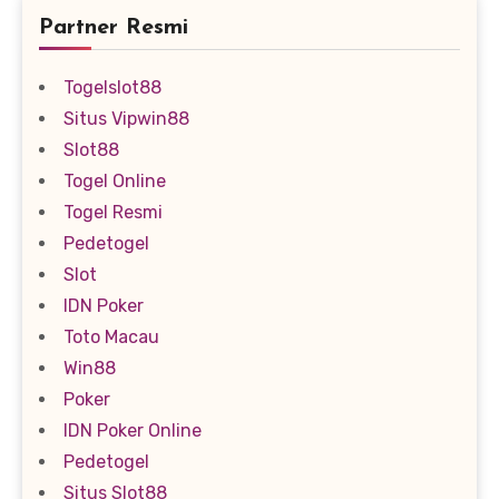
Partner Resmi
Togelslot88
Situs Vipwin88
Slot88
Togel Online
Togel Resmi
Pedetogel
Slot
IDN Poker
Toto Macau
Win88
Poker
IDN Poker Online
Pedetogel
Situs Slot88