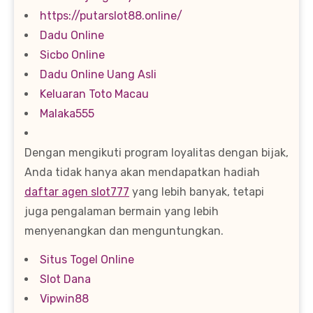
https://putarslot88.online/
Dadu Online
Sicbo Online
Dadu Online Uang Asli
Keluaran Toto Macau
Malaka555
Dengan mengikuti program loyalitas dengan bijak,
Anda tidak hanya akan mendapatkan hadiah
daftar agen slot777
yang lebih banyak, tetapi
juga pengalaman bermain yang lebih
menyenangkan dan menguntungkan.
Situs Togel Online
Slot Dana
Vipwin88