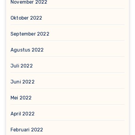
November 2022
Oktober 2022
September 2022
Agustus 2022
Juli 2022
Juni 2022
Mei 2022
April 2022
Februari 2022