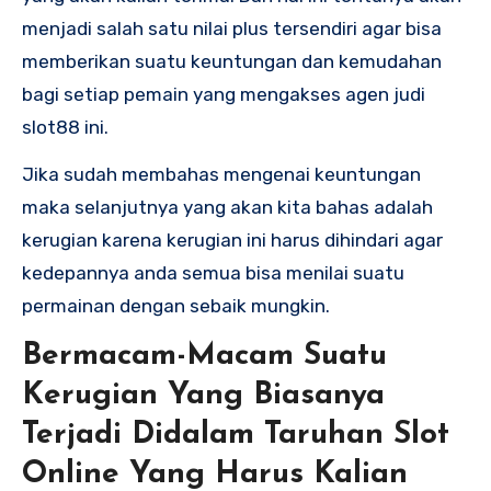
menjadi salah satu nilai plus tersendiri agar bisa
memberikan suatu keuntungan dan kemudahan
bagi setiap pemain yang mengakses agen judi
slot88 ini.
Jika sudah membahas mengenai keuntungan
maka selanjutnya yang akan kita bahas adalah
kerugian karena kerugian ini harus dihindari agar
kedepannya anda semua bisa menilai suatu
permainan dengan sebaik mungkin.
Bermacam-Macam Suatu
Kerugian Yang Biasanya
Terjadi Didalam Taruhan Slot
Online Yang Harus Kalian