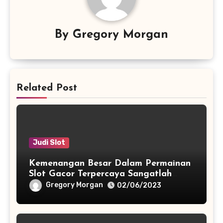
By
Gregory Morgan
Related Post
Judi Slot
Kemenangan Besar Dalam Permainan
Slot Gacor Terpercaya Sangatlah
Menyenangkan
Gregory Morgan
02/06/2023