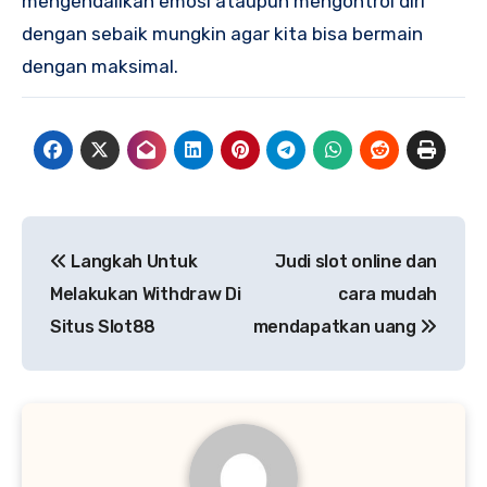
mengendalikan emosi ataupun mengontrol diri
dengan sebaik mungkin agar kita bisa bermain
dengan maksimal.
Navigasi
Langkah Untuk
Judi slot online dan
pos
Melakukan Withdraw Di
cara mudah
Situs Slot88
mendapatkan uang