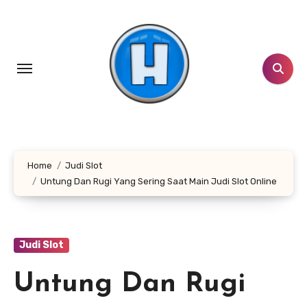
Lewati
ke
konten
Home
Judi Slot
Untung Dan Rugi Yang Sering Saat Main Judi Slot Online
Judi Slot
Untung Dan Rugi