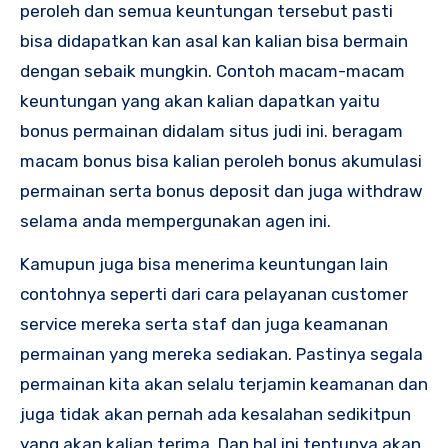
peroleh dan semua keuntungan tersebut pasti
bisa didapatkan kan asal kan kalian bisa bermain
dengan sebaik mungkin. Contoh macam-macam
keuntungan yang akan kalian dapatkan yaitu
bonus permainan didalam situs judi ini. beragam
macam bonus bisa kalian peroleh bonus akumulasi
permainan serta bonus deposit dan juga withdraw
selama anda mempergunakan agen ini.
Kamupun juga bisa menerima keuntungan lain
contohnya seperti dari cara pelayanan customer
service mereka serta staf dan juga keamanan
permainan yang mereka sediakan. Pastinya segala
permainan kita akan selalu terjamin keamanan dan
juga tidak akan pernah ada kesalahan sedikitpun
yang akan kalian terima. Dan hal ini tentunya akan