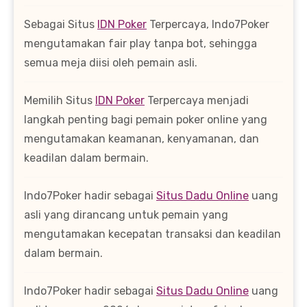
Sebagai Situs
IDN Poker
Terpercaya, Indo7Poker
mengutamakan fair play tanpa bot, sehingga
semua meja diisi oleh pemain asli.
Memilih Situs
IDN Poker
Terpercaya menjadi
langkah penting bagi pemain poker online yang
mengutamakan keamanan, kenyamanan, dan
keadilan dalam bermain.
Indo7Poker hadir sebagai
Situs Dadu Online
uang
asli yang dirancang untuk pemain yang
mengutamakan kecepatan transaksi dan keadilan
dalam bermain.
Indo7Poker hadir sebagai
Situs Dadu Online
uang