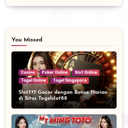
You Missed
Casino
Poker Online
Slot Online
Togel Online
Togel Singapore
Slot777 Gacor dengan Bonus Harian
di Situs Togelslot88