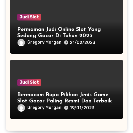
Judi Slot
Permainan Judi Online Slot Yang
Sedang Gacor Di Tahun 2023
Gregory Morgan
21/02/2023
Judi Slot
Bermacam Rupa Pilihan Jenis Game
Slot Gacor Paling Resmi Dan Terbaik
Gregory Morgan
19/01/2023