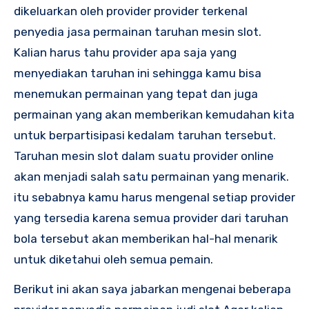
dikeluarkan oleh provider provider terkenal
penyedia jasa permainan taruhan mesin slot.
Kalian harus tahu provider apa saja yang
menyediakan taruhan ini sehingga kamu bisa
menemukan permainan yang tepat dan juga
permainan yang akan memberikan kemudahan kita
untuk berpartisipasi kedalam taruhan tersebut.
Taruhan mesin slot dalam suatu provider online
akan menjadi salah satu permainan yang menarik.
itu sebabnya kamu harus mengenal setiap provider
yang tersedia karena semua provider dari taruhan
bola tersebut akan memberikan hal-hal menarik
untuk diketahui oleh semua pemain.
Berikut ini akan saya jabarkan mengenai beberapa