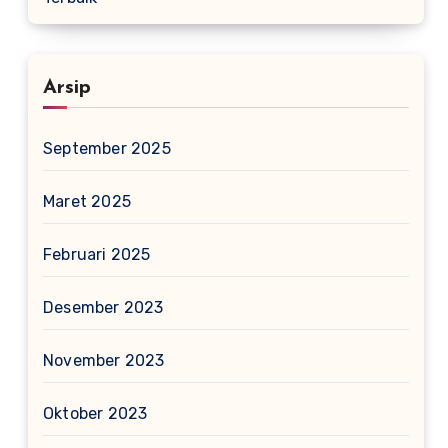
Arsip
September 2025
Maret 2025
Februari 2025
Desember 2023
November 2023
Oktober 2023