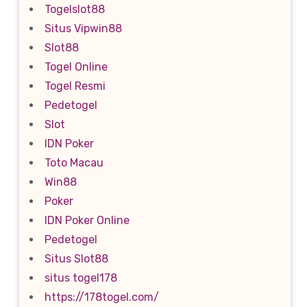
Togelslot88
Situs Vipwin88
Slot88
Togel Online
Togel Resmi
Pedetogel
Slot
IDN Poker
Toto Macau
Win88
Poker
IDN Poker Online
Pedetogel
Situs Slot88
situs togel178
https://178togel.com/