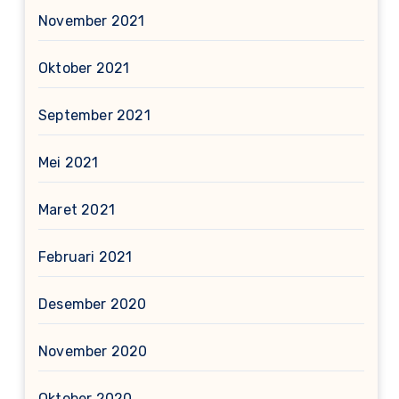
November 2021
Oktober 2021
September 2021
Mei 2021
Maret 2021
Februari 2021
Desember 2020
November 2020
Oktober 2020