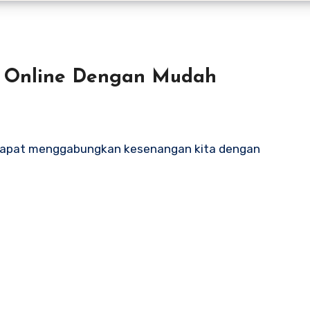
a Online Dengan Mudah