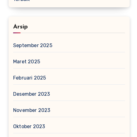
Arsip
September 2025
Maret 2025
Februari 2025
Desember 2023
November 2023
Oktober 2023