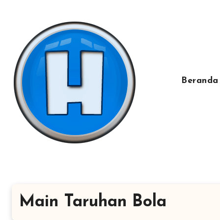
Lewati
ke
konten
Beranda
Main Taruhan Bola